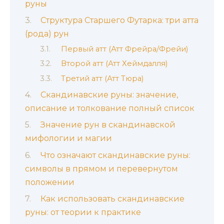
руны
Структура Старшего Футарка: три атта
(рода) рун
Первый атт (Атт Фрейра/Фрейи)
Второй атт (Атт Хеймдалля)
Третий атт (Атт Тюра)
Скандинавские руны: значение,
описание и толкование полный список
Значение рун в скандинавской
мифологии и магии
Что означают скандинавские руны:
символы в прямом и перевернутом
положении
Как использовать скандинавские
руны: от теории к практике