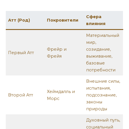
Сфера
Атт (Род)
Покровители
влияния
Материальный
мир,
Фрейр и
созидание,
Первый Атт
Фрейя
выживание,
базовые
потребности
Внешние силы,
испытания,
Хеймдалль и
Второй Атт
подсознание,
Морс
законы
природы
Духовный путь,
социальный