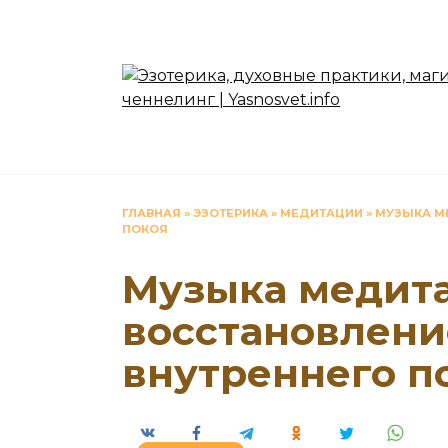
Перейти
к
содержанию
ГЛАВНАЯ
»
ЭЗОТЕРИКА
»
МЕДИТАЦИИ
»
МУЗЫКА МЕ
ПОКОЯ
Музыка медита
восстановлени
внутреннего п