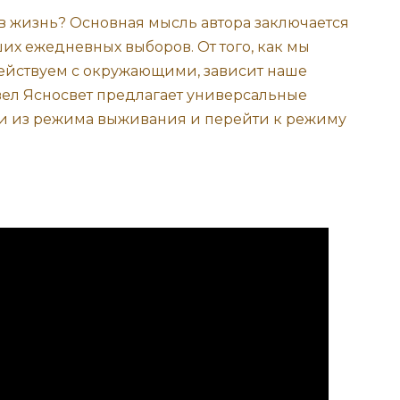
в жизнь? Основная мысль автора заключается
ших ежедневных выборов. От того, как мы
ействуем с окружающими, зависит наше
вел Ясносвет предлагает универсальные
ти из режима выживания и перейти к режиму