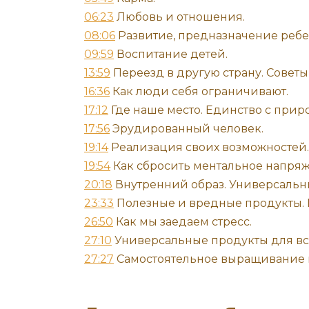
06:23
Любовь и отношения.
08:06
Развитие, предназначение ребе
09:59
Воспитание детей.
13:59
Переезд в другую страну. Советы
16:36
Как люди себя ограничивают.
17:12
Где наше место. Единство с прир
17:
5
6
Эрудированный человек.
19:14
Реализация своих возможностей.
19:54
Как сбросить ментальное напряж
20:18
Внутренний образ. Универсальны
23:33
Полезные и вредные продукты. 
26:50
Как мы заедаем стресс.
27:10
Универсальные продукты для вс
27:27
Самостоятельное выращивание 