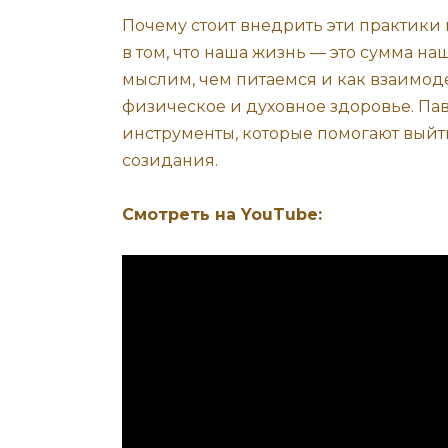
Почему стоит внедрить эти практики 
в том, что наша жизнь — это сумма на
мыслим, чем питаемся и как взаимод
физическое и духовное здоровье. Па
инструменты, которые помогают вый
созидания.
Смотреть на YouTube: