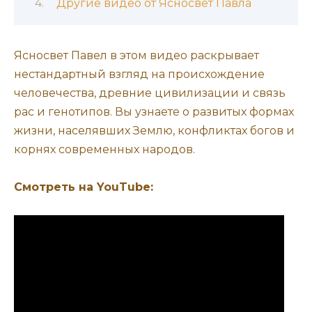
Другие видео от Ясносвет Павла
Ясносвет Павел в этом видео раскрывает
нестандартный взгляд на происхождение
человечества, древние цивилизации и связь
рас и генотипов. Вы узнаете о развитых формах
жизни, населявших Землю, конфликтах богов и
корнях современных народов.
Смотреть на YouTube: