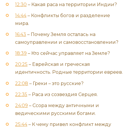
12:30
– Какая раса на территории Индии?
14:44
– Конфликты богов и разделение
мира.
16:43
– Почему Земля осталась на
самоуправлении и самовосстановлении?
18:39
– Кто сейчас управляет на Земле?
20:25
– Еврейская и греческая
идентичность. Родные территории евреев.
22:08
– Греки – это русские?
22:35
– Раса из созвездия Серцея.
24:09
– Ссора между античными и
ведическими русскими богами.
25:44
– К чему привел конфликт между