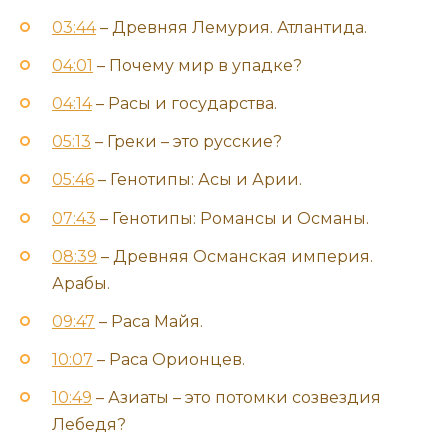
03:44
– Древняя Лемурия. Атлантида.
04:01
– Почему мир в упадке?
04:14
– Расы и государства.
05:13
– Греки – это русские?
05:46
– Генотипы: Асы и Арии.
07:43
– Генотипы: Романсы и Османы.
08:39
– Древняя Османская империя.
Арабы.
09:47
– Раса Майя.
10:07
– Раса Орионцев.
10:49
– Азиаты – это потомки созвездия
Лебедя?