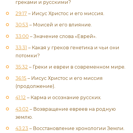
греками и русскими?
29:17
– Иисус Христос и его миссия.
30:53
– Моисей и его влияние.
33:00
– Значение слова «Еврей».
33:31
– Какая у греков генетика и чьи они
потомки?
35:32
– Греки и евреи в современном мире.
36:15
– Иисус Христос и его миссия
(продолжение).
41:12
– Карма и осознание русских.
43:02
– Возвращение евреев на родную
землю.
43:23
– Восстановление хронологии Земли.