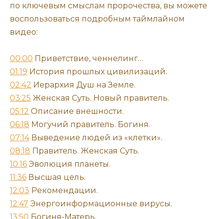
по ключевым смыслам пророчества, вы можете
воспользоваться подробным таймлайном
видео:
00:00
Приветствие, ченнелинг…
01:19
История прошлых цивилизаций.
02:42
Иерархия Душ на Земле.
03:25
Женская Суть. Новый правитель.
05:12
Описание внешности.
06:18
Могучий правитель. Богиня.
07:14
Выведение людей из «клетки».
08:18
Правитель. Женская Суть.
10:16
Эволюция планеты.
11:36
Высшая цель.
12:03
Рекомендации.
12:47
Энергоинформационные вирусы.
13:50
Богиня-Матерь.