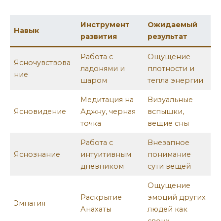
Инструмент
Ожидаемый
Навык
развития
результат
Работа с
Ощущение
Ясночувствова
ладонями и
плотности и
ние
шаром
тепла энергии
Медитация на
Визуальные
Ясновидение
Аджну, черная
вспышки,
точка
вещие сны
Работа с
Внезапное
Яснознание
интуитивным
понимание
дневником
сути вещей
Ощущение
Раскрытие
эмоций других
Эмпатия
Анахаты
людей как