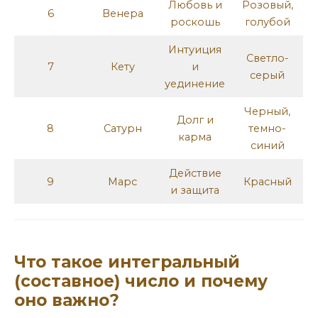
Любовь и
Розовый,
6
Венера
роскошь
голубой
Интуиция
Светло-
7
Кету
и
серый
уединение
Черный,
Долг и
8
Сатурн
темно-
карма
синий
Действие
9
Марс
Красный
и защита
Что такое интегральный
(составное) число и почему
оно важно?