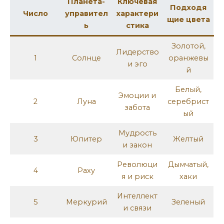
Планета-
Ключевая
Подходя
Число
управител
характери
щие цвета
ь
стика
Золотой,
Лидерство
1
Солнце
оранжевы
и эго
й
Белый,
Эмоции и
2
Луна
серебрист
забота
ый
Мудрость
3
Юпитер
Желтый
и закон
Революци
Дымчатый,
4
Раху
я и риск
хаки
Интеллект
5
Меркурий
Зеленый
и связи